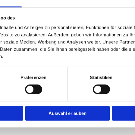
attet. Für besonders große oder schwere
fahrzeuge mit Ladebordwand.
Cookies
erkömmliche Art, geht Ihr Umzug mit unserem
nhalte und Anzeigen zu personalisieren, Funktionen für soziale
Website zu analysieren. Außerdem geben wir Informationen zu I
 Gegenstände, die im Treppenhaus Schwierigkeiten
r soziale Medien, Werbung und Analysen weiter. Unsere Partner
 Treppenhauswände bleiben sauber und unbeschädigt,
 Daten zusammen, die Sie ihnen bereitgestellt haben oder die s
hte Etage befördert werden.
n.
eheiztes Lager mit 1500qm Lagerfläche. Somit sind
Präferenzen
Statistiken
t für Sie aufzubewahren.
Auswahl erlauben