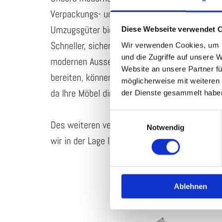
Verpackungs- und Schutzmaterialien ausgest
Umzugsgüter bieten wir Ihnen unsere Spezial
Diese Webseite verwendet 
Schneller, sicherer und schonender als auf h
Wir verwenden Cookies, um I
und die Zugriffe auf unsere 
modernen Aussenaufzug. Insbesondere grosse
Website an unsere Partner fü
bereiten, können so sicher verladen werden.
möglicherweise mit weiteren
da Ihre Möbel direkt vom LKW in die gewünsc
der Dienste gesammelt habe
Einwilligungsauswahl
Des weiteren verfügen wir in Selm über ein b
Notwendig
wir in der Lage Ihr Gut sicher und unbeschade
Ablehnen