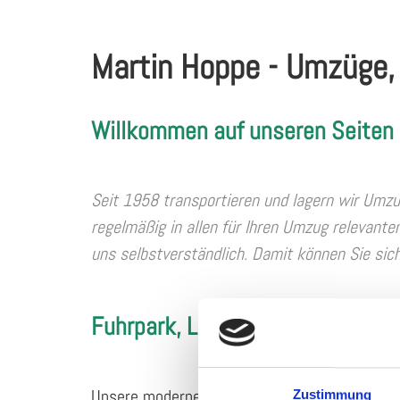
Martin Hoppe - Umzüge,
Willkommen auf unseren Seiten
Seit 1958 transportieren und lagern wir Umzug
regelmäßig in allen für Ihren Umzug relevante
uns selbstverständlich. Damit können Sie sich
Fuhrpark, Lager & technische A
Unsere modernen Fahrzeuge sind mit Zurrleis
Zustimmung