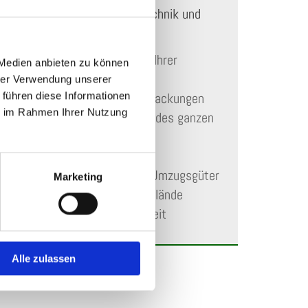
Modernste Transporttechnik und
Hilfsmittel
Sorgfältige Behandlung Ihrer
 Medien anbieten zu können
Umzugsgüter
hrer Verwendung unserer
Umweltfreundliche Verpackungen
 führen diese Informationen
ie im Rahmen Ihrer Nutzung
Erreichbarkeit während des ganzen
Umzuges
Termintreue
Sichere Lagerung Ihrer Umzugsgüter
Marketing
auf unserem Betriebsgelände
Hohe Kundenzufriedenheit
Alle zulassen