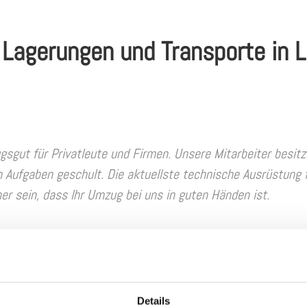
 Lagerungen und Transporte in 
sgut für Privatleute und Firmen. Unsere Mitarbeiter besitz
n Aufgaben geschult. Die aktuellste technische Ausrüstung f
er sein, dass Ihr Umzug bei uns in guten Händen ist.
usrüstung
Details
ten und -riemen sowie mit großen Mengen von