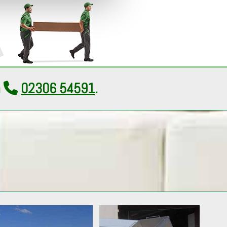
n
02306 54591
.
