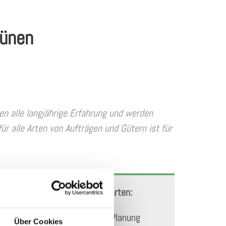
Lünen
en alle langjährige Erfahrung und werden
ür alle Arten von Aufträgen und Gütern ist für
Das können Sie von uns erwarten:
Eine vorausschauende Planung
Über Cookies