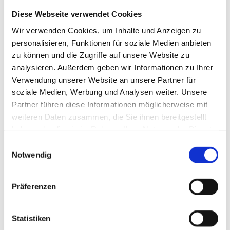
Werkzeugtasche bereitstellen
Diese Webseite verwendet Cookies
Umzugskartons beschriften
Wir verwenden Cookies, um Inhalte und Anzeigen zu
Parkplatz vor der alten Wohnung reservieren
personalisieren, Funktionen für soziale Medien anbieten
zu können und die Zugriffe auf unsere Website zu
analysieren. Außerdem geben wir Informationen zu Ihrer
Verwendung unserer Website an unsere Partner für
Am Umzugstag in der alten Wohnung
soziale Medien, Werbung und Analysen weiter. Unsere
Partner führen diese Informationen möglicherweise mit
weiteren Daten zusammen, die Sie ihnen bereitgestellt
Zählerstände ablesen
haben oder die sie im Rahmen Ihrer Nutzung der Dienste
Schlüsselübergabe
gesammelt haben.
Einwilligungsauswahl
Notwendig
Wohnungs-Übergabeprotokoll
Kaution entgegennehmen
Präferenzen
Am Umzugstag in der neuen Wohnung
Statistiken
Wohnungs-Übergabeprotokoll