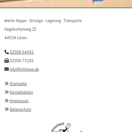
Martin Hoppe - Umzüge · Lagerung · Transporte
Hagebuttenweg 22
44534 Lünen
02306 54591

02306 73191

info@mhoppe.de

Startseite

Kontaktdaten

Impressum

Datenschutz
